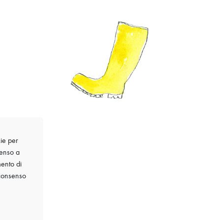
kie per
senso a
mento di
 consenso