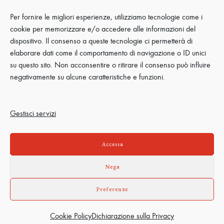
Per fornire le migliori esperienze, utilizziamo tecnologie come i
cookie per memorizzare e/o accedere alle informazioni del
dispositivo. Il consenso a queste tecnologie ci permetterà di
elaborare dati come il comportamento di navigazione o ID unici
LINGUA:
EN
IT
su questo sito. Non acconsentire o ritirare il consenso può influire
negativamente su alcune caratteristiche e funzioni.
GALLERIA
CONTATTI
Gestisci servizi
ISCRIVITI
Accetta
ALLA NEWSLETTER
PRIVACY POLICY
Nega
Inserisci il tuo indirizzo e mail e rimani sempre
aggiornato sulle novità di Tenuta Buon Tempo.
CREDITS
Preferenze
ISCRIVITI
© 2026 TENUTA BUON TEMPO
Cookie Policy
Dichiarazione sulla Privacy
ALL RIGHT RESERVED